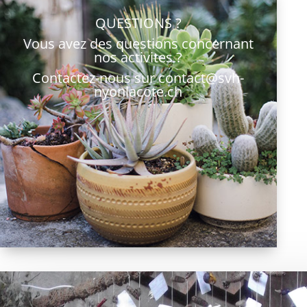
QUESTIONS ?
Vous avez des questions concernant
nos activites ?
Contactez-nous sur
contact@svh-
nyonlacote.ch